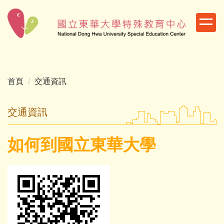
跳
到
主
要
內
容
區
首頁
交通資訊
交通資訊
如何到國立東華大學