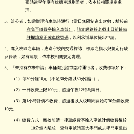
張貼當學年度有效機車識別證者，依本校相關規定處
理。
3、洽公者，如需辦理汽車臨時通行
（當日無限制進出次數，離校前
亦免至繳費亭輸入車號）
，
請於網路報名截止日前於備
註欄填寫正確車牌號碼
，以利承辦單位提出申請。
4
、進入校區之車輛，應遵守校內交通標誌、標線之指示與規定行駛
及停放，如有違規，依本校相關規定處理。
5
、『未持有亦未申請』車輛識別證或臨時通行者，收費標準如下：
（1）每30分鐘10元（不足30分鐘以30分鐘計）。
（2）一日收費上限100元，超過午夜12時為隔日。
（3）第1小時計價不收費，超過後以入校時間開始每30分鐘收費
10元。
（4）繳費方式：離校前請一律至繳費亭輸入車號計價繳費後於
10分鐘內離校，查無車號請至大學門或志學門車道出